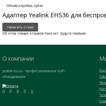
Объём коробки, куб.м
Адаптер Yealink EHS36 для беспр
Написать отзыв
Об этом товаре отзывов пока нет. Будьте первым!
О компании
Ма
Кор
yealink-rus.ru - профессиональное VoIP-
оборудование
Офо
Лич
Нас
Тел
Спи