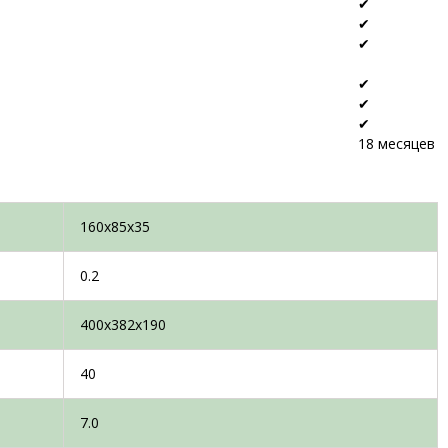
✔
✔
✔
✔
✔
✔
18 месяцев
160x85x35
0.2
400x382x190
40
7.0