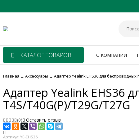
КАТАЛОГ ТОВАРОВ
О КОМПАНИИ
Главная
Аксессуары
Адаптер Yealink EHS36 для беспроводных 
→
→
Адаптер Yealink EHS36 
T4S/T40G(P)/T29G/T27G
(0)
Оставить отзыв
Артикул:
YE-EHS36