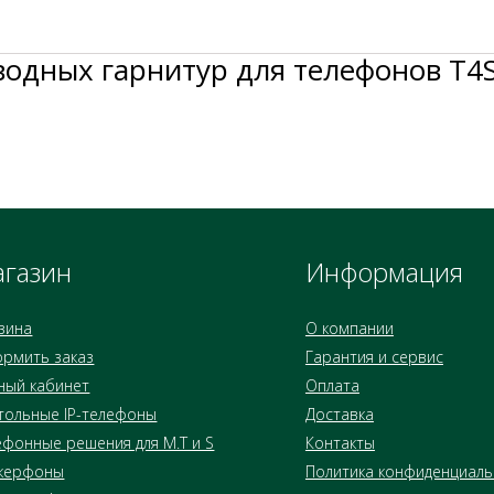
оводных гарнитур для телефонов T4
газин
Информация
зина
О компании
рмить заказ
Гарантия и сервис
ный кабинет
Оплата
тольные IP-телефоны
Доставка
ефонные решения для M.T и S
Контакты
керфоны
Политика конфиденциаль