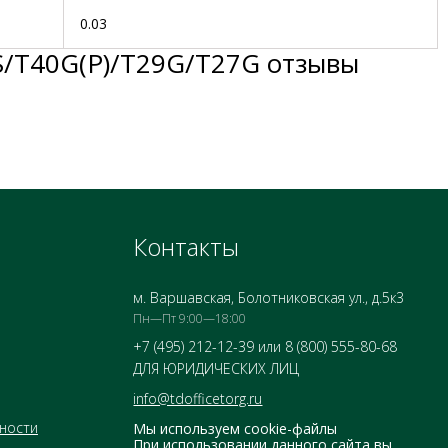
0.03
S/T40G(P)/T29G/T27G отзывы
Контакты
м. Варшавская, Болотниковская ул., д.5к3
Пн—Пт 9:00—18:00
+7 (495) 212-12-39 или 8 (800) 555-80-68
ДЛЯ ЮРИДИЧЕСКИХ ЛИЦ
info@tdofficetorg.ru
ности
Мы используем cookie-файлы
При использовании данного сайта вы