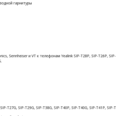
водной гарнитуры
cs, Sennheiser и VT к телефонам Yealink SIP-T28P, SIP-T26P, SIP-
S.
IP-T27G, SIP-T29G, SIP-T38G, SIP-T40P, SIP-T40G, SIP-T41P, SIP-T4