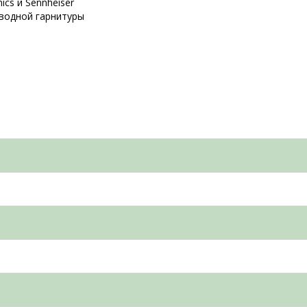
cs и Sennheiser
водной гарнитуры