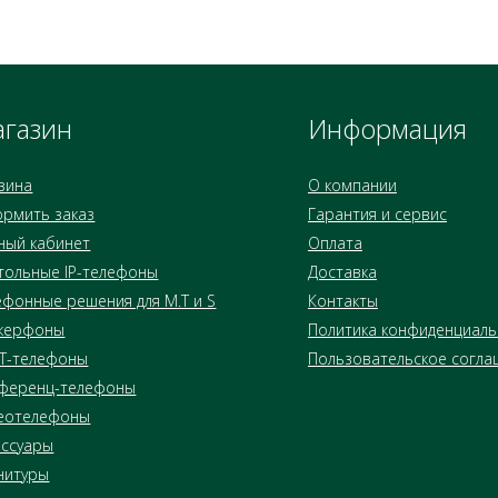
газин
Информация
зина
О компании
рмить заказ
Гарантия и сервис
ный кабинет
Оплата
тольные IP-телефоны
Доставка
ефонные решения для M.T и S
Контакты
керфоны
Политика конфиденциаль
T-телефоны
Пользовательское согла
ференц-телефоны
еотелефоны
ессуары
нитуры