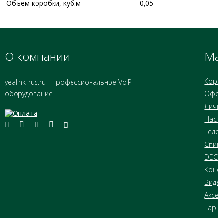
Объём коробки, куб.м
0,05
О компании
Ма
Кор
yealink-rus.ru - профессиональное VoIP-
оборудование
Офо
Лич
Нас
Тел
Спи
DEC
Кон
Вид
Акс
Гар